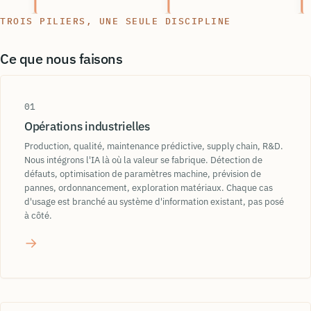
TROIS PILIERS, UNE SEULE DISCIPLINE
VSM
Six
Ce que nous faisons
One Piec
Lean
eakage
Taguchi
01
Heijunka
Opérations industrielles
jidoka
WIP
Production, qualité, maintenance prédictive, supply chain, R&D.
takt time
feature 
Nous intégrons l'IA là où la valeur se fabrique. Détection de
défauts, optimisation de paramètres machine, prévision de
Kanban
pannes, ordonnancement, exploration matériaux. Chaque cas
d'usage est branché au système d'information existant, pas posé
ONNX
DOE
à côté.
st
→
deep learning
ng
Box-Behnken
Autoencoder