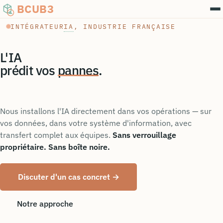
BCUB3
IA
INTÉGRATEUR
, INDUSTRIE FRANÇAISE
L'IA
optimise vos
réglages
.
Annotation
Apprentissage actif
Nous installons l'IA directement dans vos opérations — sur
vos données, dans votre système d'information, avec
transfert complet aux équipes.
Sans verrouillage
propriétaire. Sans boîte noire.
Données d'entraînement
Apprentissage supervisé
Discuter d'un cas concret →
Notre approche