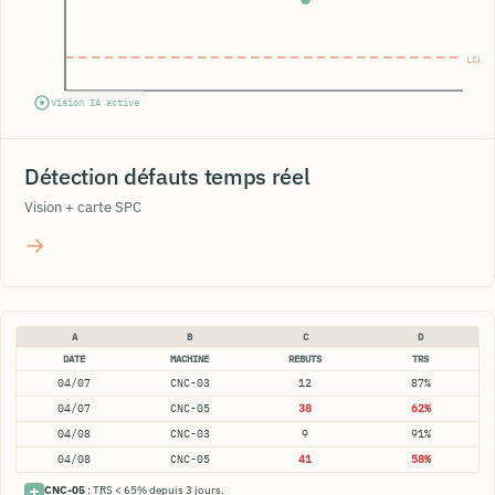
LCL
Vision IA active
Détection défauts temps réel
Vision + carte SPC
→
A
B
C
D
DATE
MACHINE
REBUTS
TRS
04/07
CNC-03
12
87%
04/07
CNC-05
38
62%
04/08
CNC-03
9
91%
04/08
CNC-05
41
58%
CNC-05
: TRS < 65% depuis 3 jours.