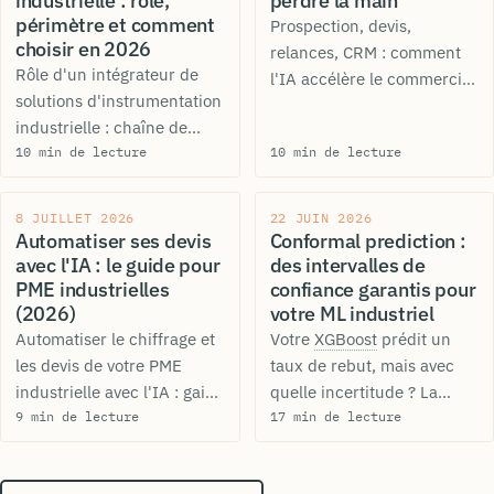
industrielle : rôle,
perdre la main
périmètre et comment
Prospection, devis,
choisir en 2026
relances, CRM : comment
Rôle d'un intégrateur de
l'IA accélère le commercial
solutions d'instrumentation
d'une PME industrielle sans
industrielle : chaîne de
déshumaniser la relation.
mesure, capteurs,
10 min de lecture
OPC UA
,
10 min de lecture
Cas d'usage,
ROI
et
IIoT. Périmètre, coûts et 7
méthode.
critères de choix.
8 JUILLET 2026
22 JUIN 2026
Automatiser ses devis
Conformal prediction :
avec l'IA : le guide pour
des intervalles de
PME industrielles
confiance garantis pour
(2026)
votre ML industriel
Automatiser le chiffrage et
Votre
XGBoost
prédit un
les devis de votre PME
taux de rebut, mais avec
industrielle avec l'IA : gains
quelle incertitude ? La
de temps réels, garde-fous
9 min de lecture
conformal prediction
17 min de lecture
et feuille de route concrète
donne des intervalles à
pour 2026.
couverture garantie, sans