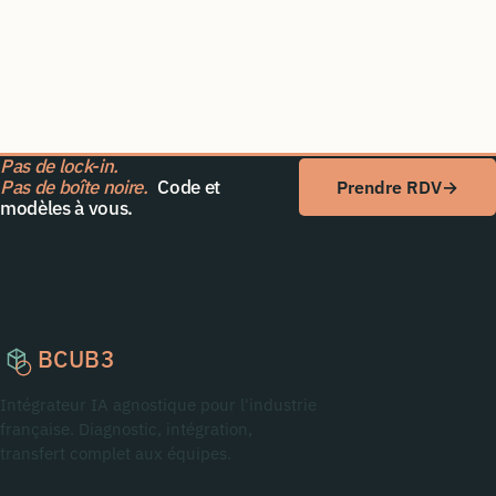
Pas de lock-in.
Pas de boîte noire.
Code et
Prendre RDV
→
modèles à vous.
BCUB3
Intégrateur IA agnostique pour l'industrie
française. Diagnostic, intégration,
transfert complet aux équipes.