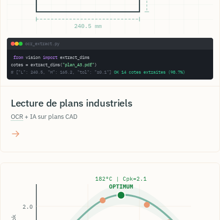
240.5 mm
ocr_extract.py
from
 vision 
import
 extract_dims

cotes = extract_dims(
"plan_A3.pdf"
# ["L": 240.5, "H": 165.2, "tol": "±0.1"]
OK 14 cotes extraites (98.7%)
Lecture de plans industriels
OCR
+ IA sur plans CAD
→
182°C | Cpk=2.1
OPTIMUM
2.0