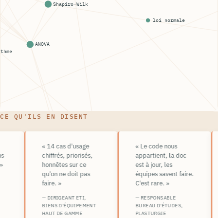
Shapiro-Wilk
loi normale
ANOVA
thme
CE QU'ILS EN DISENT
« 14 cas d'usage
« Le code nous
chiffrés, priorisés,
appartient, la doc
honnêtes sur ce
est à jour, les
qu'on ne doit pas
équipes savent faire.
faire. »
C'est rare. »
Machine learning
SQCDP
— DIRIGEANT ETI,
— RESPONSABLE
BIENS D'ÉQUIPEMENT
BUREAU D'ÉTUDES,
HAUT DE GAMME
PLASTURGIE
embeddings
DMAIC