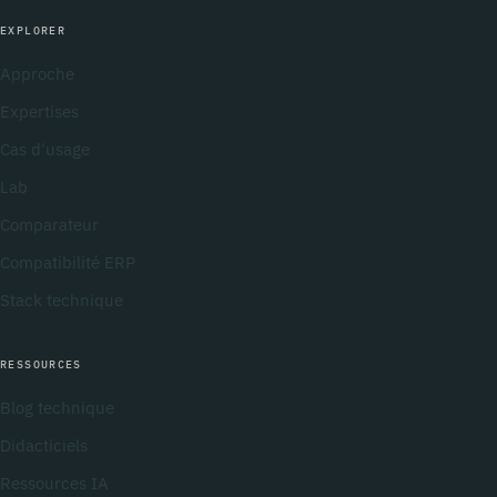
EXPLORER
Approche
Expertises
Cas d'usage
Lab
Comparateur
Compatibilité ERP
Stack technique
RESSOURCES
Blog technique
Didacticiels
Ressources IA