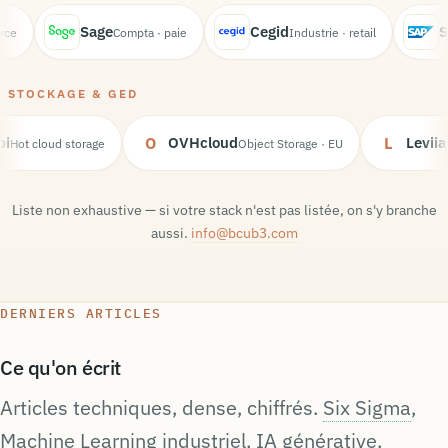
Sage
Cegid
SA
e
Compta · paie
Industrie · retail
STOCKAGE & GED
sabi
O
OVHcloud
L
Lev
Hot cloud storage
Object Storage · EU
Liste non exhaustive — si votre stack n'est pas listée, on s'y branche
aussi.
info@bcub3.com
DERNIERS ARTICLES
Ce qu'on écrit
Articles techniques, dense, chiffrés.
Six Sigma
,
Machine Learning industriel, IA générative,