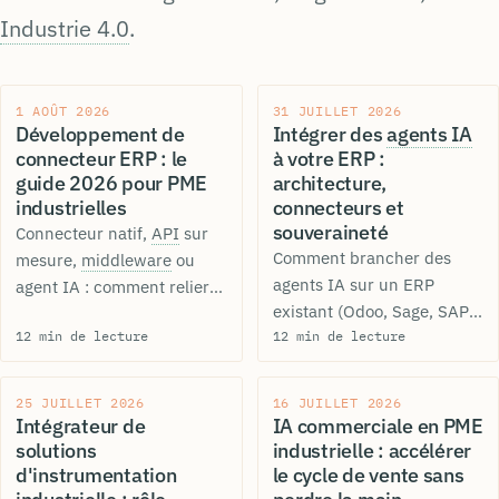
Industrie 4.0
.
1 AOÛT 2026
31 JUILLET 2026
Développement de
Intégrer des
agents IA
connecteur ERP : le
à votre ERP :
guide 2026 pour PME
architecture,
industrielles
connecteurs et
souveraineté
Connecteur natif,
API
sur
Comment brancher des
mesure,
middleware
ou
agents IA sur un ERP
agent IA : comment relier
existant (Odoo, Sage, SAP) :
votre ERP à vos outils
12 min de lecture
4 patterns d'intégration,
12 min de lecture
métier sans ressaisie.
choix du connecteur,
Méthode, coûts et pièges à
agents auto-hébergés sans
éviter.
25 JUILLET 2026
16 JUILLET 2026
licence, gouvernance.
Intégrateur de
IA commerciale en PME
solutions
industrielle : accélérer
d'instrumentation
le cycle de vente sans