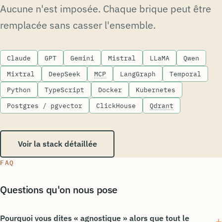
Aucune n'est imposée. Chaque brique peut être
remplacée sans casser l'ensemble.
Claude
GPT
Gemini
Mistral
LLaMA
Qwen
Mixtral
DeepSeek
MCP
LangGraph
Temporal
Python
TypeScript
Docker
Kubernetes
Postgres / pgvector
ClickHouse
Qdrant
Voir la stack détaillée
FAQ
Questions qu'on nous pose
Pourquoi vous dites « agnostique » alors que tout le