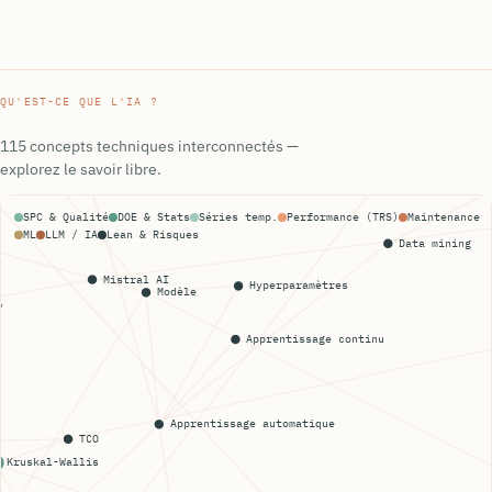
QU'EST-CE QUE L'IA ?
115 concepts techniques interconnectés —
explorez le savoir libre.
SPC & Qualité
DOE & Stats
Séries temp.
Performance (TRS)
Maintenance
ML
LLM / IA
Lean & Risques
Data mining
Mistral AI
Hyperparamètres
Modèle
y
Apprentissage continu
Apprentissage automatique
TCO
Kruskal-Wallis