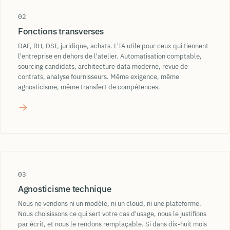
02
Fonctions transverses
RSM
DAF, RH, DSI, juridique, achats. L'IA utile pour ceux qui tiennent
CCD
l'entreprise en dehors de l'atelier. Automatisation comptable,
backpropagation
ReLU
sourcing candidats, architecture data moderne, revue de
contrats, analyse fournisseurs. Même exigence, même
agnosticisme, même transfert de compétences.
→
03
Agnosticisme technique
Nous ne vendons ni un modèle, ni un cloud, ni une plateforme.
Nous choisissons ce qui sert votre cas d'usage, nous le justifions
par écrit, et nous le rendons remplaçable. Si dans dix-huit mois