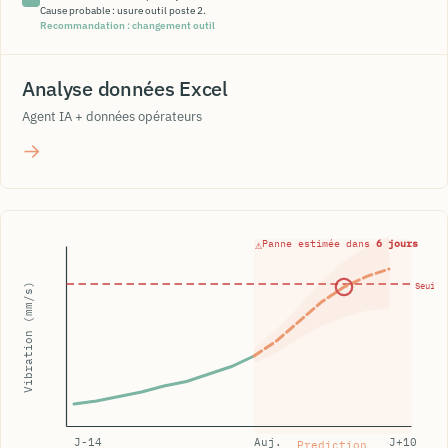
Cause probable : usure outil poste 2.
Recommandation : changement outil
Analyse données Excel
Agent IA + données opérateurs
→
⚠
Panne estimée dans
6 jours
Seuil
Vibration (mm/s)
J-14
Auj.
J+10
Prediction