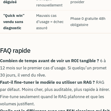
déguisé
provider
renouvellement
”Quick win”
Mauvais cas
Phase 0 gratuite 48h
vendu sans
d’usage = échec
obligatoire
diagnostic
assuré
FAQ rapide
Combien de temps avant de voir un ROI tangible ?
6 à
12 mois sur le premier cas d’usage. Si quelqu’un promet
30 jours, il vend du rêve.
Faut-il fine-tuner le modèle ou utiliser un RAG ?
RAG
par défaut. Moins cher, plus auditable, plus rapide à itérer.
Fine-tune seulement quand le RAG plafonne et que les
volumes justifient.
Quelle est la différence avec une
ESN
classique qui fait