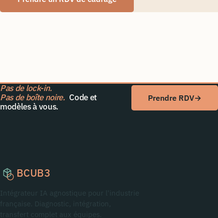
Pas de lock-in.
Pas de boîte noire.
Code et
Prendre RDV
→
modèles à vous.
BCUB3
Intégrateur IA agnostique pour l'industrie
française. Diagnostic, intégration,
transfert complet aux équipes.