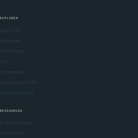
EXPLORER
Approche
Expertises
Cas d'usage
Lab
Comparateur
Compatibilité ERP
Stack technique
RESSOURCES
Blog technique
Didacticiels