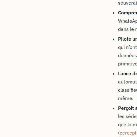
souverai
Compre
WhatsApp
dans le
Pilote u
qui n’ont
données 
primitiv
Lance de
automati
classifi
même.
Perçoit 
les séri
que la m
(
percept