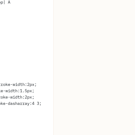
op| A
troke-width:2px;
ke-width:1.5px;
roke-width:2px;
roke-dasharray:4 3;