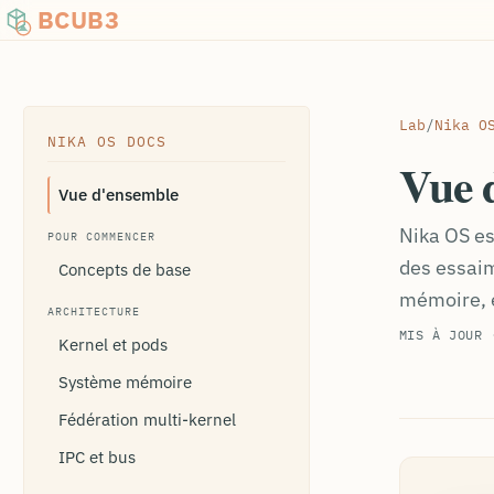
BCUB3
Lab
/
Nika O
NIKA OS DOCS
Vue 
Vue d'ensemble
Nika OS es
POUR COMMENCER
des essaim
Concepts de base
mémoire, e
ARCHITECTURE
MIS À JOUR 
Kernel et pods
Système mémoire
Fédération multi-kernel
IPC et bus