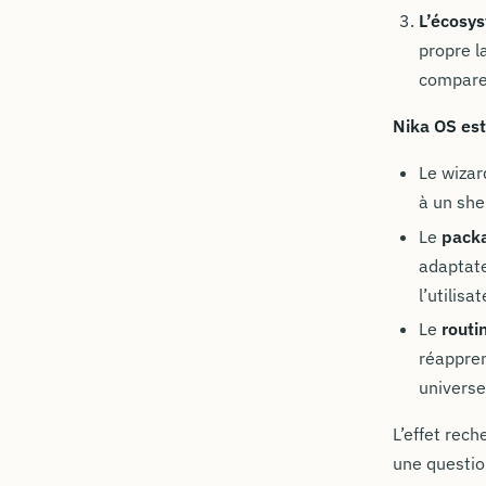
L’écosy
propre l
compare
Nika OS est
Le wizar
à un she
Le
packa
adaptat
l’utilis
Le
routi
réappren
universe
L’effet rech
une questio