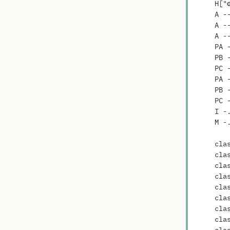
    
    
    
    
    
    P
    P
    
    P
    P
    
    
    
    
    
    
    
    
    
    