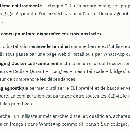
stème est fragmenté
— chaque CLI a sa propre config, ses propr
angage. Apprendre l’un ne sert pas pour l’autre. Décourageant 
r.
 conçu pour faire disparaître ces trois obstacles
:
d d’installation
enlève le terminal
comme barrière. L’utilisate
ll : tout passe par une page web d’install puis par WhatsApp 
ging Docker self-contained
installe en un clic tout l’écosystè
eurs + Redis +
Qdrant
+ Postgres + mesh Tailscale + bridges)
ateur de comprendre les dépendances.
ng agnostique
permet d’utiliser le CLI préféré et de basculer v
dre. La configuration est partagée entre toutes les CLI via le
l des primitives.
erché : un utilisateur métier (chef d’atelier, qualiticien, achet
n en français dans WhatsApp comme s’il parlait à un collègue.