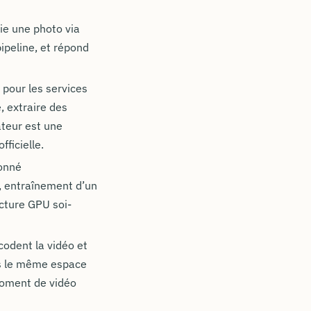
oie une photo via
ipeline, et répond
pour les services
, extraire des
ateur est une
ficielle.
ionné
, entraînement d’un
ucture GPU soi-
codent la vidéo et
ns le même espace
moment de vidéo