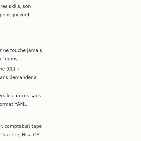
es skills, son
pour qui veut
ur ne touche jamais
ou Teams.
me (CLI +
 sans demander à
ers les autres sans
 format YAML
eur, comptable) tape
 Derrière, Nika OS