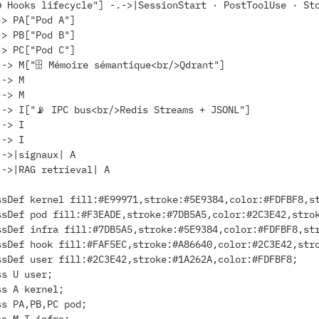
H["⚙️ Hooks lifecycle"] -.->|SessionStart · PostToolUse · St
A --> PA["Pod A"]
A --> PB["Pod B"]
A --> PC["Pod C"]
PA --> M["🗄️ Mémoire sémantique<br/>Qdrant"]
B --> M
C --> M
PA --> I["📡 IPC bus<br/>Redis Streams + JSONL"]
B --> I
C --> I
I -.->|signaux| A
M -.->|RAG retrieval| A
classDef kernel fill:#E99971,stroke:#5E9384,color:#FDFBF8,s
classDef pod fill:#F3EADE,stroke:#7DB5A5,color:#2C3E42,stro
classDef infra fill:#7DB5A5,stroke:#5E9384,color:#FDFBF8,st
classDef hook fill:#FAF5EC,stroke:#A86640,color:#2C3E42,st
classDef user fill:#2C3E42,stroke:#1A262A,color:#FDFBF8;
class U user;
class A kernel;
class PA,PB,PC pod;