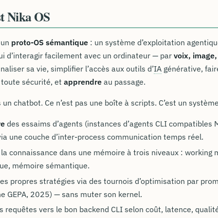
st Nika OS
 un
proto-OS sémantique
: un système d’exploitation agentiqu
ui d’interagir facilement avec un ordinateur — par
voix, image, 
aliser sa vie, simplifier l’accès aux outils d’
IA
générative, fair
toute sécurité, et
apprendre
au passage.
 un chatbot. Ce n’est pas une boîte à scripts. C’est un système
re
des essaims d’agents (instances d’agents CLI compatibles 
via une couche d’inter-process communication temps réel.
la connaissance dans une mémoire à trois niveaux : working
que, mémoire sémantique.
es propres stratégies via des tournois d’optimisation par promp
e GEPA, 2025) — sans muter son kernel.
s requêtes vers le bon backend CLI selon coût, latence, qualit