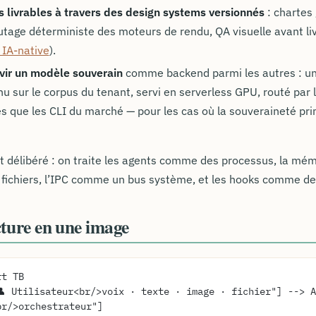
 livrables à travers des design systems versionnés
: chartes
utage déterministe des moteurs de rendu, QA visuelle avant liv
IA-native
).
vir un modèle souverain
comme backend parmi les autres : un
nu sur le corpus du tenant, servi en serverless GPU, routé pa
es que les CLI du marché — pour les cas où la souveraineté pri
st délibéré : on traite les agents comme des processus, la m
fichiers, l’IPC comme un bus système, et les hooks comme de
ture en une image
rt TB
br/>orchestrateur"]