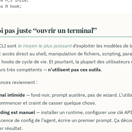
class M,I infra;
class H hook;
 pas juste “ouvrir un terminal”
CLI sont
le moyen le plus puissant
d’exploiter les modèles de l
: accès direct au shell, manipulation de fichiers, scripting, pa
 hooks de cycle de vie. Et pourtant, la plupart des utilisateur
urs très compétents —
n’utilisent pas ces outils
.
ances reviennent :
nal intimide
— fond noir, prompt austère, pas de wizard. L’utili
ommencer et craint de casser quelque chose.
rding est manuel
— installer un runtime, configurer une clé A
scence de config de l’agent, écrire un premier prompt. Ça dé
er résultat.