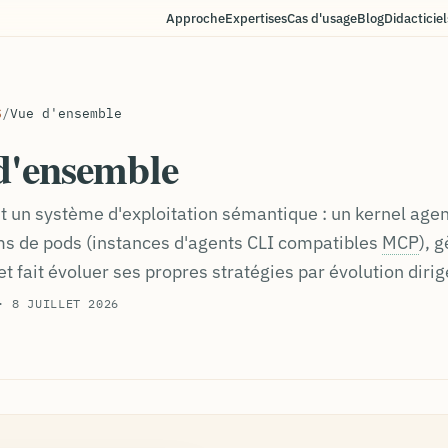
Approche
Expertises
Cas d'usage
Blog
Didacticiel
S
/
Vue d'ensemble
d'ensemble
t un système d'exploitation sémantique : un kernel agen
s de pods (instances d'agents CLI compatibles
MCP
), 
t fait évoluer ses propres stratégies par évolution dirig
· 8 JUILLET 2026