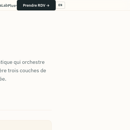
s
Lab
Prendre RDV →
Plus
EN
tique qui orchestre
gère trois couches de
ée.