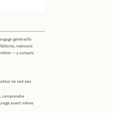
angage génératifs
rallélisme, mémoire
s métier — y compris
sateur ne sait pas
PI, comprendre
courage avant même