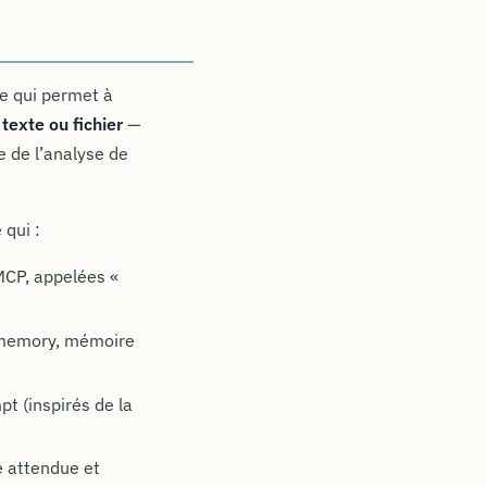
e qui permet à
texte ou fichier
—
e de l’analyse de
 qui :
MCP, appelées «
 memory, mémoire
t (inspirés de la
é attendue et