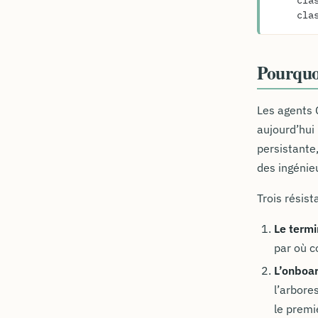
    
    
Pourquoi
Les agents 
aujourd’hui 
persistante,
des ingénie
Trois résist
Le termi
par où c
L’onboa
l’arbore
le premi