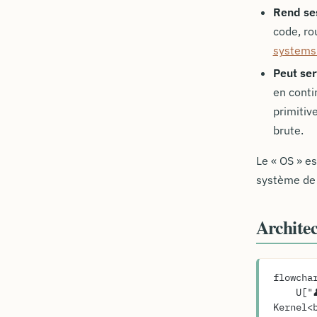
Rend ses
code, ro
systems 
Peut ser
en conti
primitiv
brute.
Le « OS » e
système de 
Architec
flowcha
    U["👤 Utilisateur<br/>voix · texte · image · fichier"] --> A["🪆 
Kernel<