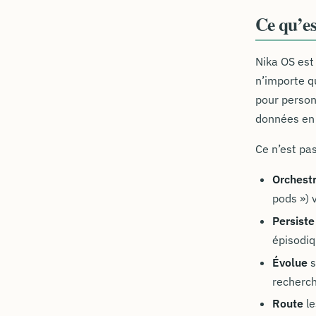
Ce qu’e
Nika OS est
n’importe q
pour personn
données en 
Ce n’est pas
Orchest
pods ») 
Persiste
épisodi
Évolue
s
recherch
Route
le