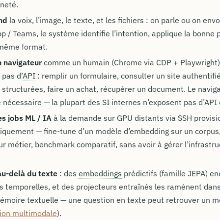
neté.
nd
la voix, l’image, le texte, et les fichiers : on parle ou on env
 / Teams, le système identifie l’intention, applique la bonne p
 même format.
n navigateur
comme un humain (Chrome via CDP + Playwright) 
 pas d’
API
: remplir un formulaire, consulter un site authentifié
structurées, faire un achat, récupérer un document. Le navig
e nécessaire — la plupart des SI internes n’exposent pas d’API of
s jobs ML / IA
à la demande sur
GPU
distants via SSH provis
quement — fine-tune d’un modèle d’embedding sur un corpus
eur métier, benchmark comparatif, sans avoir à gérer l’infrastr
au-delà du texte
: des
embeddings
prédictifs (famille JEPA) en
es temporelles, et des projecteurs entraînés les ramènent da
émoire textuelle — une question en texte peut retrouver un 
ion multimodale
).