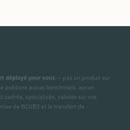
 et déployé pour vous
— pas un produit sur
ne publions aucun benchmark, aucun
t cadrée, spécialisée, validée sur vos
rtise de BCUB3 et le transfert de