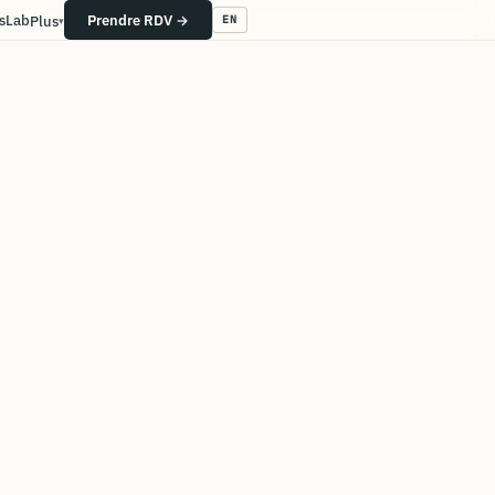
s
Lab
Prendre RDV →
Plus
EN