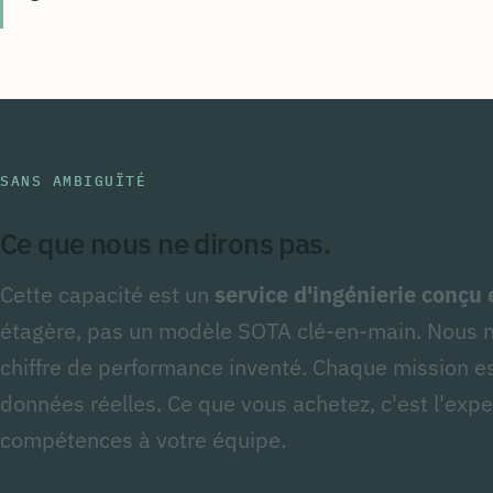
SANS AMBIGUÏTÉ
Ce que nous ne dirons pas.
Cette capacité est un
service d'ingénierie conçu
étagère, pas un modèle SOTA clé-en-main. Nous 
chiffre de performance inventé. Chaque mission es
données réelles. Ce que vous achetez, c'est l'expe
compétences à votre équipe.