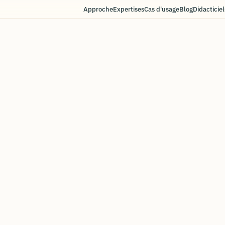
Approche
Expertises
Cas d'usage
Blog
Didacticiel