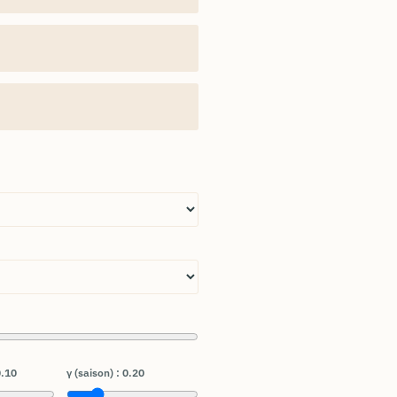
.10
γ (saison) :
0.20