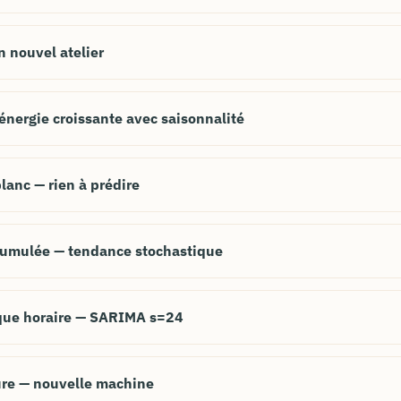
 nouvel atelier
nergie croissante avec saisonnalité
lanc — rien à prédire
cumulée — tendance stochastique
que horaire — SARIMA s=24
ure — nouvelle machine