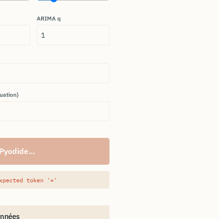
ARIMA q
luation)
 Pyodide…
xpected token '='
onnées