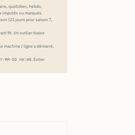
ire, quotidien, hebdo,
re imputés ou marqués.
aison (21 jours pour saison 7,
vant fit. Un outlier biaise
le machine / ligne a démarré,
. Eviter
YY-MM-DD HH:00