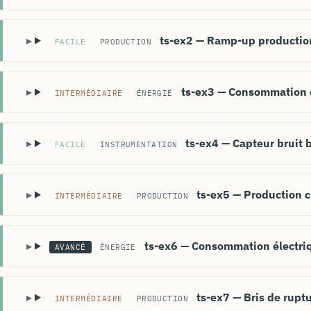
ts-ex2 — Ramp-up production
FACILE
PRODUCTION
ts-ex3 — Consommation é
INTERMÉDIAIRE
ÉNERGIE
ts-ex4 — Capteur bruit b
FACILE
INSTRUMENTATION
ts-ex5 — Production 
INTERMÉDIAIRE
PRODUCTION
ts-ex6 — Consommation électri
AVANCÉ
ÉNERGIE
ts-ex7 — Bris de rupt
INTERMÉDIAIRE
PRODUCTION