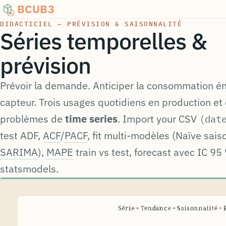
BCUB3
DIDACTICIEL — PRÉVISION & SAISONNALITÉ
Séries temporelles &
prévision
Prévoir la demande. Anticiper la consommation én
capteur. Trois usages quotidiens en production et
problèmes de
time series
. Import your CSV
(dat
test ADF,
ACF
/
PACF
, fit multi-modèles (Naïve sais
SARIMA
),
MAPE
train vs test, forecast avec IC 
statsmodels.