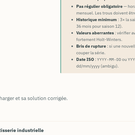
Pas régulier obligatoire
— hora
mensuel. Les trous doivent êt
Historique minimum
: 3× la s
36 mois pour saison 12).
Valeurs aberrantes
: vérifier a
fortement Holt-Winters.
Bris de rupture
: si une nouvel
couper la série.
Date ISO
:
ou
YYYY-MM-DD
YY
dd/mm/yyyy (ambigu).
harger et sa solution corrigée.
sserie industrielle