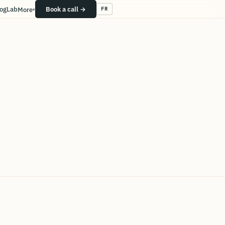
og
Lab
Book a call →
More
FR