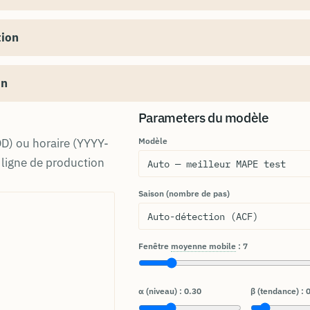
tion
on
Parameters du modèle
Modèle
D) ou horaire (YYYY-
ligne de production
Saison (nombre de pas)
Fenêtre
moyenne mobile
:
7
α (niveau) :
0.30
β (tendance) :
0