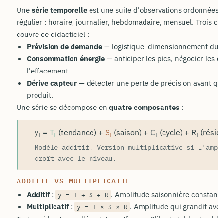
Une
série temporelle
est une suite d'observations ordonnée
régulier : horaire, journalier, hebdomadaire, mensuel. Trois 
couvre ce didacticiel :
Prévision de demande
— logistique, dimensionnement du 
Consommation énergie
— anticiper les pics, négocier les 
l'effacement.
Dérive capteur
— détecter une perte de précision avant q
produit.
Une série se décompose en
quatre composantes
:
y
=
T
(tendance) +
S
(saison) +
C
(cycle) +
R
(rési
t
t
t
t
t
Modèle
additif. Version multiplicative si l'amp
croît avec le niveau.
ADDITIF VS MULTIPLICATIF
Additif
:
. Amplitude saisonnière constan
y = T + S + R
Multiplicatif
:
. Amplitude qui grandit av
y = T × S × R