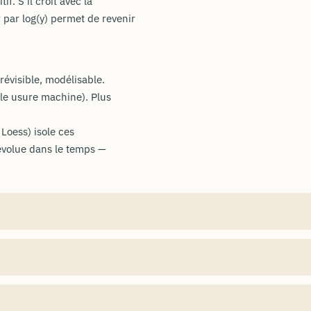
if. S'il croît avec la
 par log(y) permet de revenir
révisible, modélisable.
le usure machine). Plus
Loess) isole ces
évolue dans le temps —