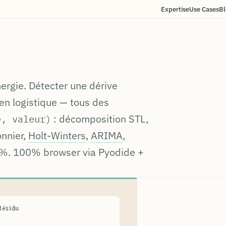
Expertise
Use Cases
Bl
ergie. Détecter une dérive
 en logistique — tous des
: décomposition STL,
e, valeur)
onnier,
Holt-Winters
,
ARIMA
,
95 %. 100% browser via Pyodide +