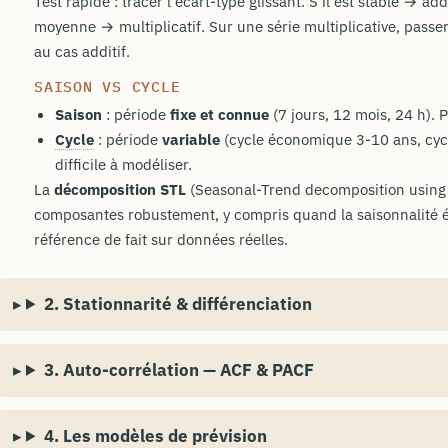
Test rapide : tracer l'écart-type glissant. S'il est stable → addit
moyenne → multiplicatif. Sur une série multiplicative, passer
au cas additif.
SAISON VS CYCLE
Saison
: période
fixe et connue
(7 jours, 12 mois, 24 h). P
Cycle
: période
variable
(cycle économique 3-10 ans, cyc
difficile à modéliser.
La
décomposition STL
(Seasonal-Trend decomposition using 
composantes robustement, y compris quand la saisonnalité 
référence de fait sur données réelles.
2. Stationnarité & différenciation
3. Auto-corrélation — ACF & PACF
4. Les modèles de prévision