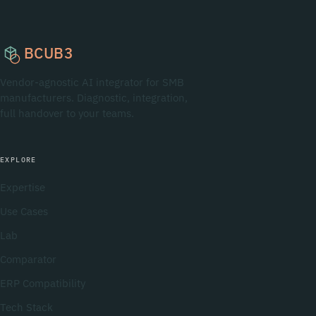
BCUB3
Vendor-agnostic AI integrator for SMB
manufacturers. Diagnostic, integration,
full handover to your teams.
EXPLORE
Expertise
Use Cases
Lab
Comparator
ERP Compatibility
Tech Stack