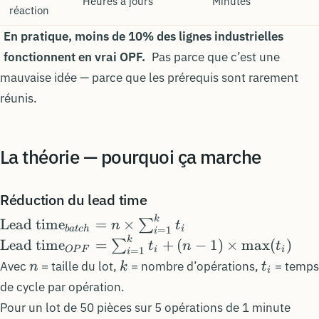
Heures à jours
Minutes
réaction
En pratique, moins de 10% des lignes industrielles
fonctionnent en vrai OPF.
Pas parce que c’est une
mauvaise idée — parce que les prérequis sont rarement
réunis.
La théorie — pourquoi ça marche
Réduction du lead time
\text{Lead
k
Lead time
=
×
∑
n
t
ba
t
c
h
i
=
1
i
time}_{batch} =
\text{Lead
k
Lead time
=
+
(
−
1
)
×
max
(
)
∑
t
n
t
O
P
F
i
i
=
1
i
n \times
time}_{OPF} =
n
k
t_i
Avec
= taille du lot,
= nombre d’opérations,
= temps
n
k
t
i
\sum_{i=1}^{k}
\sum_{i=1}^{k}
de cycle par opération.
t_i
t_i + (n-1)
Pour un lot de 50 pièces sur 5 opérations de 1 minute
\times \max(t_i)