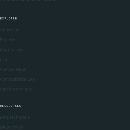
EXPLORER
Approche
Expertises
Cas d'usage
Lab
Comparateur
Compatibilité ERP
Stack technique
RESSOURCES
Blog technique
Didacticiels