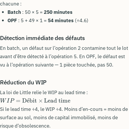
chacune :
Batch
: 50 × 5 =
250 minutes
OPF
: 5 + 49 × 1 =
54 minutes
(÷4.6)
Détection immédiate des défauts
En batch, un défaut sur l’opération 2 contamine tout le lot
avant d’être détecté à l’opération 5. En OPF, le défaut est
vu à l’opération suivante — 1 pièce touchée, pas 50.
Réduction du WIP
La loi de Little relie le WIP au lead time :
WIP =
=
D
ˊ
e
bit
×
Lead time
W
I
P
\text{Débit}
Si le lead time ÷4, le WIP ÷4. Moins d’en-cours = moins de
\times
surface au sol, moins de capital immobilisé, moins de
\text{Lead
risque d’obsolescence.
time}