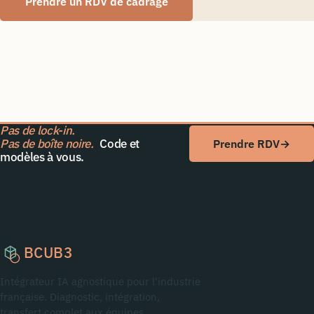
Prendre un RDV de cadrage
Pas de lock-in.
Pas de boîte noire.
Code et
Prendre RDV
→
modèles à vous.
BCUB3
Intégrateur IA agnostique pour l'industrie
française. Diagnostic, intégration,
transfert complet aux équipes.