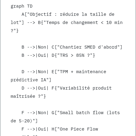
graph TD
    A["Objectif : réduire la taille de 
lot"] --> B{"Temps de changement < 10 min 
?"}
    B -->|Non| C["Chantier SMED d'abord"]
    B -->|Oui| D{"TRS > 85% ?"}
    D -->|Non| E["TPM + maintenance 
prédictive IA"]
    D -->|Oui| F{"Variabilité produit 
maîtrisée ?"}
    F -->|Non| G["Small batch flow (lots 
de 5-20)"]
    F -->|Oui| H["One Piece Flow 