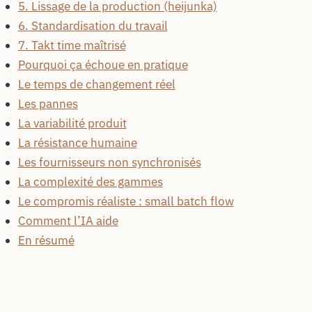
5. Lissage de la production (heijunka)
6. Standardisation du travail
7. Takt time maîtrisé
Pourquoi ça échoue en pratique
Le temps de changement réel
Les pannes
La variabilité produit
La résistance humaine
Les fournisseurs non synchronisés
La complexité des gammes
Le compromis réaliste : small batch flow
Comment l’IA aide
En résumé