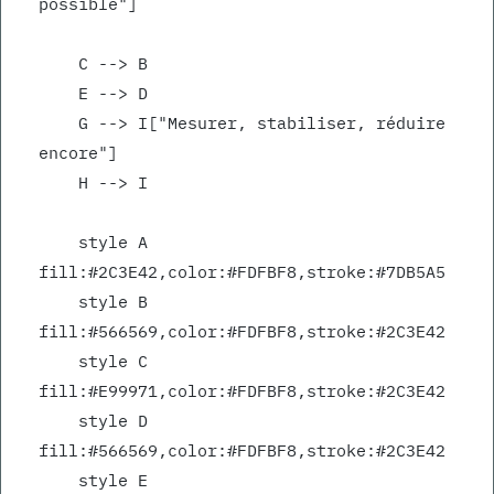
possible"]
    C --> B
    E --> D
    G --> I["Mesurer, stabiliser, réduire 
encore"]
    H --> I
    style A 
fill:#2C3E42,color:#FDFBF8,stroke:#7DB5A5
    style B 
fill:#566569,color:#FDFBF8,stroke:#2C3E42
    style C 
fill:#E99971,color:#FDFBF8,stroke:#2C3E42
    style D 
fill:#566569,color:#FDFBF8,stroke:#2C3E42
    style E 