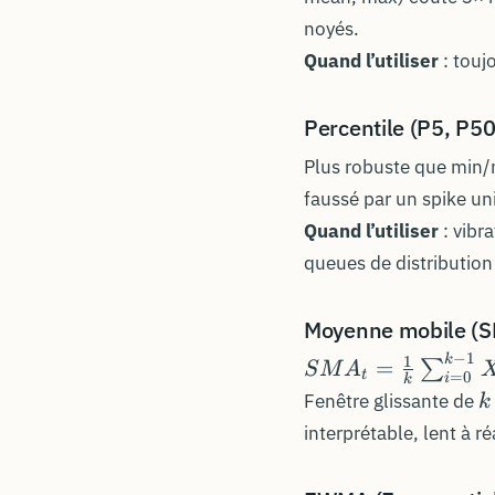
noyés.
Quand l’utiliser
: toujo
Percentile (P5, P50
Plus robuste que min/m
faussé par un spike un
Quand l’utiliser
: vibr
queues de distribution
Moyenne mobile (
−
1
1
SMA_t =
k
=
∑
S
M
A
t
=
0
i
k
\frac{1}{k}
k
Fenêtre glissante de
k
\sum_{i=0}^{k-
interprétable, lent à ré
1} X_{t-i}