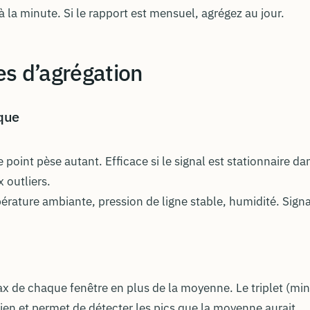
 la minute. Si le rapport est mensuel, agrégez au jour.
s d’agrégation
que
point pèse autant. Efficace si le signal est stationnaire da
x outliers.
érature ambiante, pression de ligne stable, humidité. Sign
ax de chaque fenêtre en plus de la moyenne. Le triplet (min
en et permet de détecter les pics que la moyenne aurait