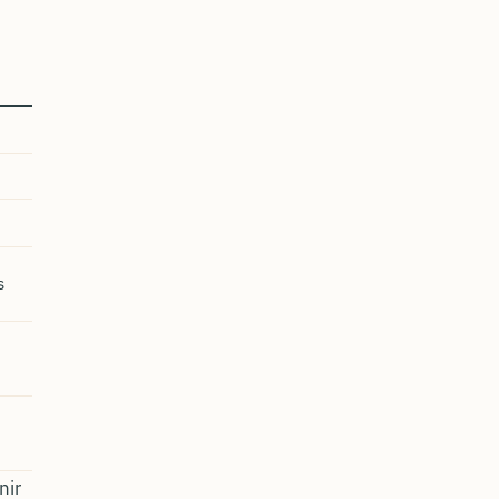
s
nir