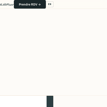
s
Lab
Prendre RDV →
Plus
EN