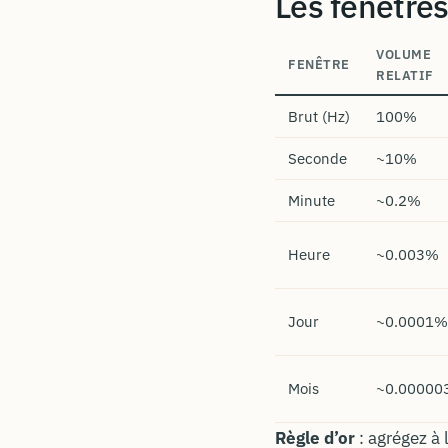
Les fenêtre
VOLUME
FENÊTRE
RELATIF
Brut (Hz)
100%
Seconde
~10%
Minute
~0.2%
Heure
~0.003%
Jour
~0.0001%
Mois
~0.00000
Règle d’or
: agrégez à 