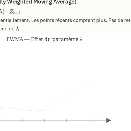
ly Weighted Moving Average)
)
⋅
λ
Z
−
1
t
entiellement. Les points récents comptent plus. Pas de ret
\lambda
épend de
.
λ