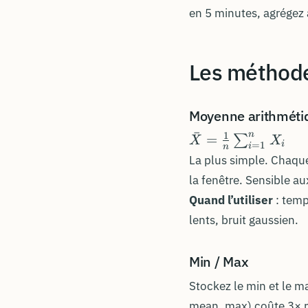
en 5 minutes, agrégez à
Les méthode
Moyenne arithméti
ˉ
1
\bar{X} =
n
=
∑
X
X
i
=
1
i
n
\frac{1}{n}
La plus simple. Chaque 
\sum_{i=1}^{n}
la fenêtre. Sensible au
X_i
Quand l’utiliser
: temp
lents, bruit gaussien.
Min / Max
Stockez le min et le m
mean, max) coûte 3× ri