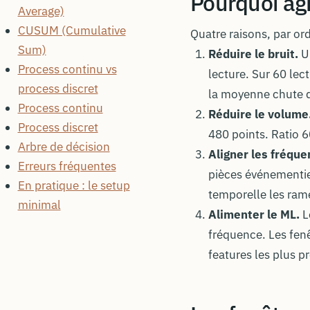
Pourquoi ag
Average)
CUSUM (Cumulative
Quatre raisons, par ordr
Sum)
Réduire le bruit.
Un
Process continu vs
lecture. Sur 60 lec
process discret
la moyenne chute 
Process continu
Réduire le volume
Process discret
480 points. Ratio 6
Arbre de décision
Aligner les fréque
Erreurs fréquentes
pièces événementie
En pratique : le setup
temporelle les ram
minimal
Alimenter le ML.
L
fréquence. Les fenêt
features les plus p