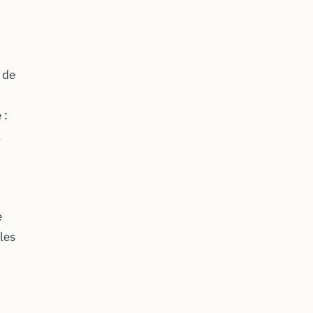
 de
 :
.
e
les