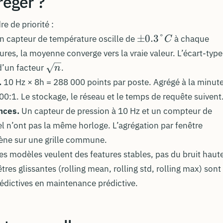
réger ?
e de priorité :
\pm
±
0.3°
 capteur de température oscille de
à chaque
C
0.3°C
tures, la moyenne converge vers la vraie valeur. L’écart-type
\sqrt{n}
d’un facteur
.
n
.
10 Hz × 8h = 288 000 points par poste. Agrégé à la minute
00:1. Le stockage, le réseau et le temps de requête suivent
nces.
Un capteur de pression à 10 Hz et un compteur de
l n’ont pas la même horloge. L’agrégation par fenêtre
ène sur une grille commune.
es modèles veulent des features stables, pas du bruit haut
res glissantes (rolling mean, rolling std, rolling max) sont 
rédictives en maintenance prédictive.