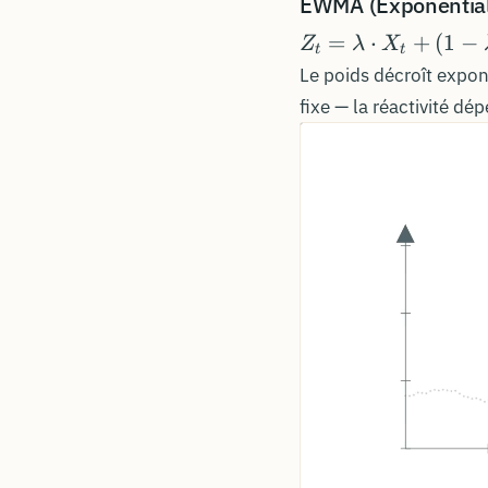
EWMA (Exponential
Z_t =
=
⋅
+
(
1
−
Z
λ
X
t
t
\lambda
Le poids décroît expon
\cdot
fixe — la réactivité d
X_t + (1
-
\lambda)
\cdot
Z_{t-1}