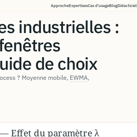
Approche
Expertises
Cas d'usage
Blog
Didacticiel
s industrielles :
fenêtres
uide de choix
rocess ? Moyenne mobile,
EWMA
,