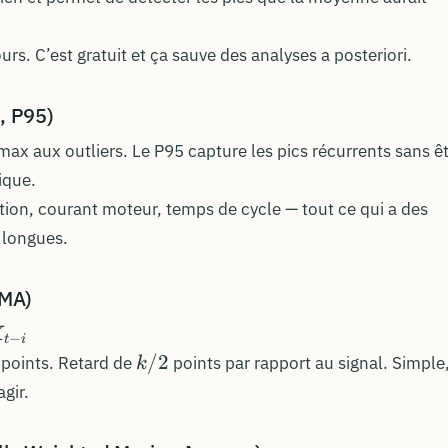
urs. C’est gratuit et ça sauve des analyses a posteriori.
, P95)
ax aux outliers. Le P95 capture les pics récurrents sans ê
ique.
ation, courant moteur, temps de cycle — tout ce qui a des
 longues.
SMA)
X
−
t
i
k/2
/2
points. Retard de
points par rapport au signal. Simple
k
agir.